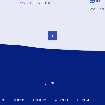
覽DM
2021.03.03
DM
劇場
2019.10.03
1
HOME
ABOUT
WORKS
CONTACT