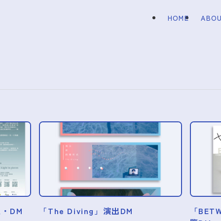
HOME
ABO
・DM
「The Diving」演出DM
「BETW